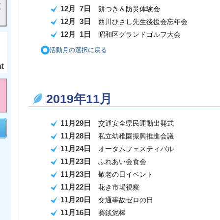
12月 7日
餅つき＆防災体験会
12月 3日
西川ひさし先生後援会忘年会
12月 1日
昭和区グランドゴルフ大会
活動月の選択に戻る
2019年11月
11月29日
交通安全県民運動出発式
11月28日
私立幼稚園振興推進会議
11月24日
オータムフェスティバル
11月23日
ふれあい会食会
11月23日
敬老の日イベント
11月22日
花
き市場視察
11月20日
交通事故ゼロの日
11月16日
賽銭泥棒