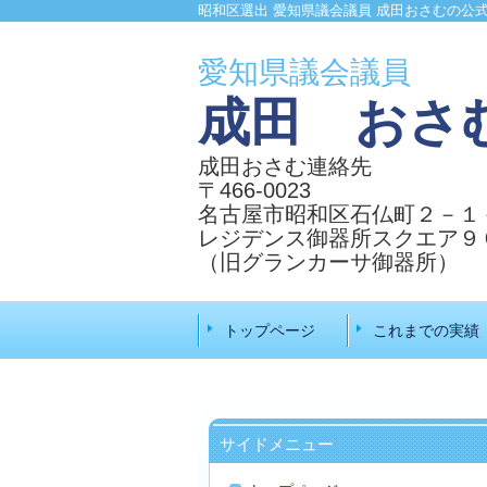
昭和区選出 愛知県議会議員 成田おさむの公
愛知県議会議員
成田 おさ
成田おさむ連絡先
〒466-0023
名古屋市昭和区石仏町２－１
レジデンス御器所スクエア９
（旧
グランカーサ御器所）
トップページ
これまでの実績
サイドメニュー