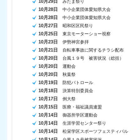
10月29日
みたま祭り
10月28日
中小企業団体愛知県大会
10月28日
中小企業団体愛知県大会
10月27日
昭和区区民祭り
10月25日
東京モーターショー視察
10月23日
伊勢神宮参拝
10月21日
自転車事故に関するチラシ配布
10月20日
台風１９号
被害状況（総括）
10月20日
運動会
10月20日
秋葉祭
10月19日
防犯パトロール
10月18日
決算特別委員会
10月17日
例大祭
10月15日
医療・福祉議員連盟
10月14日
御器所学区運動会
10月14日
生涯学習センター祭り
10月14日
松栄学区スポーツフェスティバル
10月14日
台風１９号
被害状況