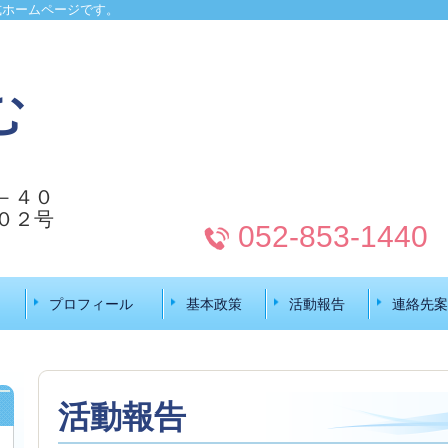
式ホームページです。
む
－４０
０２号
052-853-1440
プロフィール
基本政策
活動報告
連絡先案
活動報告