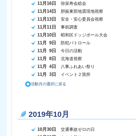
11月16日
弥栄寿会総会
11月14日
胆振東部地震現地視察
11月13日
安全・安心委員会視察
11月11日
事前調査
11月10日
昭和区ドッジボール大会
11月 9日
防犯パトロール
11月 9日
今日の活動
11月 8日
北海道視察
11月 4日
八事ふれあい祭り
11月 3日
イベント２箇所
活動月の選択に戻る
2019年10月
10月30日
交通事故ゼロの日