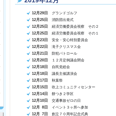
2019年12月
12月29日
グランドゴルフ
12月25日
消防団出発式
12月25日
経済労働委員会視察 その２
12月25日
経済労働委員会視察 その１
12月23日
安全・安心特別委員会
12月22日
滝子クリスマス会
12月21日
防犯パトロール
12月20日
１２月定例議会閉会
12月18日
自民党総会
12月18日
議長主催講演会
12月17日
秋葉祭
12月15日
吹上コミュニティセンター
12月14日
餅つき２学区
12月10日
交通事故ゼロの日
12月 8日
イベント３ヶ所へ参加
12月 7日
創立７０周年記念式典