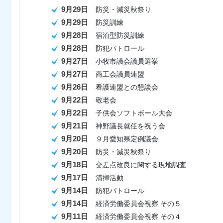
9月29日
防災・減災秋祭り
9月29日
防災訓練
9月28日
宿泊型防災訓練
9月28日
防犯パトロール
9月27日
小牧市議会議員選挙
9月27日
商工会議員連盟
9月26日
看護連盟との懇談会
9月22日
敬老会
9月22日
子供会ソフトボール大会
9月21日
神野議長就任を祝う会
9月20日
９月愛知県定例議会
9月20日
防災・減災秋祭り
9月18日
交差点改良に関する現地調査
9月17日
清掃活動
9月14日
防犯パトロール
9月14日
経済労働委員会視察 その５
9月11日
経済労働委員会視察 その４