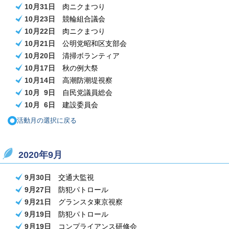
10月31日
肉ニクまつり
10月23日
競輪組合議会
10月22日
肉ニク
まつり
10月21日
公明党昭和区支部会
10月20日
清掃ボランティア
10月17日
秋の例大祭
10月14日
高潮防潮堤視察
10月 9日
自民党議員総会
10月 6日
建設委員会
活動月の選択に戻る
2020年9月
9月30
日
交通大監視
9月27
日
防犯パトロール
9月21
日
グランスタ東京視察
9月19
日
防犯パトロール
9月19
日
コンプライアンス研修会