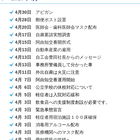
4月30日
アビガン
4月28日
郵便ポスト
設置
4月20日
医師会・歯科医師会マスク配布
4月17日
自粛要請実態調査
4月15日
阿由知交番開所式
4月13日
自動車産業の雇用
4月13日
自工会豊田社長からのメッセージ
4月13日
事務所警備員して分かった事
4月11日
外出自粛は火災
に注意
4月 7日
阿由知交番運用開始
4月 6日
公立学校の休校対応について
4月 5日
軽症者は入院対応緩和
4月 3日
飲食店への支援制度創設が必要です。
4月 3日
緊急事態宣言
4月 3日
軽症者用宿泊施設１００床確保
4月 3日
消毒用アルコール配布
4月 3日
医療機関へのマスク配布
4月 2日
愛知県民の皆様へ