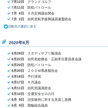
7月12日
グランドゴルフ
7月11日
防犯パトロール
7月 6日
６月定例議会閉会
7月 2日
自民党私学振興議員連盟総会
活動月の選択に戻る
2020年6月
6月29日
スタディサプリ勉強会
6月22日
自民党総務会・正副常任委員長会議
6月20日
防犯パトロール
6月20日
ＺＯＯＭ県政報告会
6月18日
予行演習
6月17日
６月議会
6月11日
自民党議員総会
6月10日
交通安全ゼロの日
6月 9日
治安維持に対する見直し急務
6月 9日
競輪組合議員