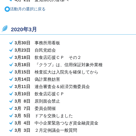
活動月の選択に戻る
2020年3月
3月30日
事務所用看板
3月23日
自民党総会
3月18日
飲食店応援
ＣＰ その２
3月18日
『クラブ』は、信用保証対象外業種
3月15日
検査拡大は入院先を確保してから
3月14日
偽計業務妨害
3月11日
連合審査会＆経済労働委員会
3月10日
飲食店応援
ＣＰ
3月 8日
原則面会禁止
3月 7日
委員会開催
3月 5日
ドア
を交換しました
3月 4日
中小企業緊急つなぎ資金融資資金
3月 3日
２月定例議会一般質問