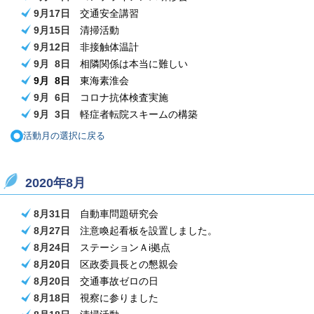
9月17日
交通安全講習
9月15日
清掃活動
9月12日
非接触体温計
9月 8日
相隣関係は本当に難しい
9月 8日
東海素淮会
9月 6日
コロナ抗体検査実施
9月 3日
軽症者転院スキームの構築
活動月の選択に戻る
2020年8月
8月31日
自動車問題研究会
8月27日
注意喚起看板を設置しました。
8月24日
ステーションＡi拠点
8月20日
区政委員長との懇親会
8月20日
交通事故ゼロの日
8月18日
視察に参りました